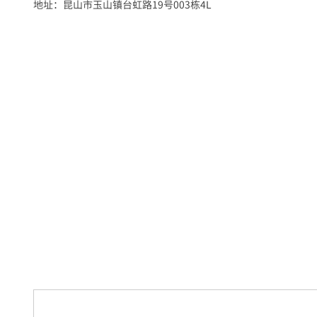
地址：昆山市玉山镇台虹路19号003栋4L