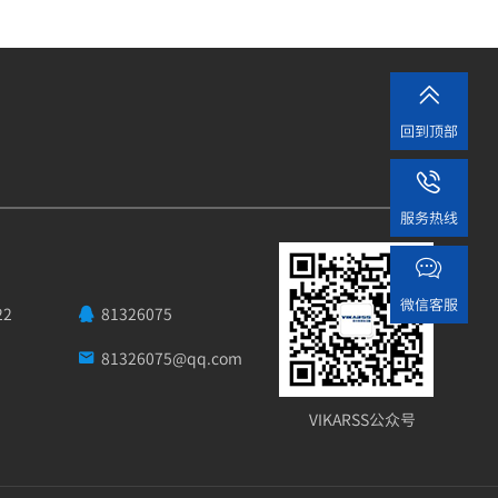

回到顶部

服务热线

微信客服
22
81326075

81326075@qq.com

VIKARSS公众号