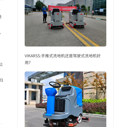
几
地
，
VIKARSS:手推式洗地机还是驾驶式洗地机好
用？
上
扫